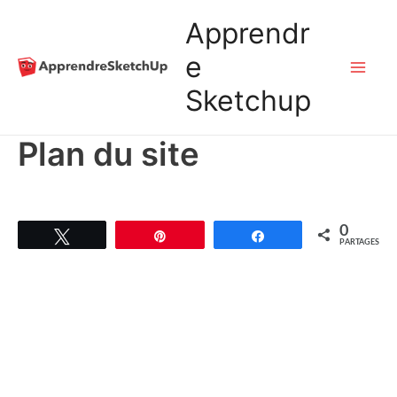
Aller
Apprendr
au
e
Mai
Sketchup
contenu
Me
Plan du site
0
Tweetez
Épingle
Partagez
PARTAGES