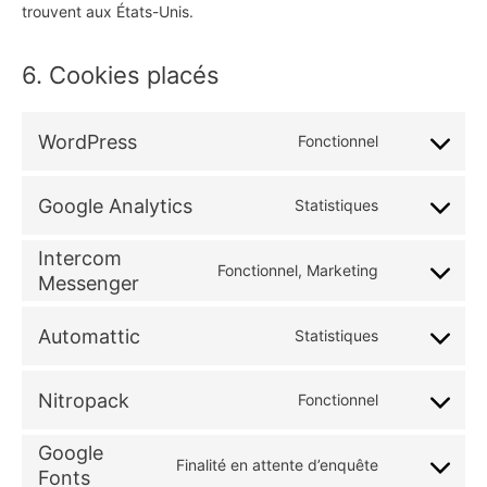
trouvent aux États-Unis.
6. Cookies placés
WordPress
Fonctionnel
Consent
Google Analytics
Statistiques
to
Consent
Intercom
service
Fonctionnel, Marketing
to
Messenger
Consent
wordpress
service
Automattic
Statistiques
to
Consent
google-
service
Nitropack
Fonctionnel
to
analytics
Consent
intercom-
Google
service
Finalité en attente d’enquête
to
Fonts
messenger