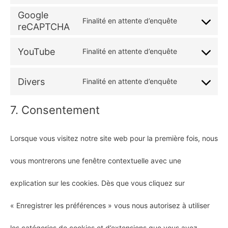
Consent
automattic
Google
service
Finalité en attente d’enquête
to
reCAPTCHA
Consent
nitropack
service
YouTube
Finalité en attente d’enquête
to
Consent
google-
service
Divers
Finalité en attente d’enquête
to
fonts
Consent
google-
service
7. Consentement
to
recaptcha
youtube
service
Lorsque vous visitez notre site web pour la première fois, nous
divers
vous montrerons une fenêtre contextuelle avec une
explication sur les cookies. Dès que vous cliquez sur
« Enregistrer les préférences » vous nous autorisez à utiliser
les catégories de cookies et d’extensions que vous avez