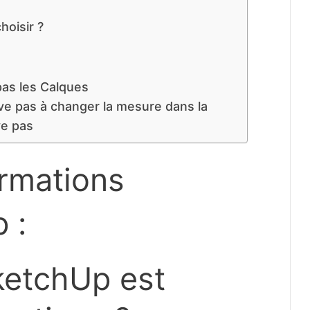
hoisir ?
pas les Calques
ive pas à changer la mesure dans la
ve pas
ormations
 :
ketchUp est