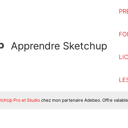
PR
FO
Apprendre Sketchup
LI
LE
tchUp Pro et Studio
chez mon partenaire Adebeo. Offre valable 