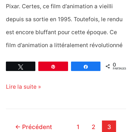
Pixar. Certes, ce film d’animation a vieilli
depuis sa sortie en 1995. Toutefois, le rendu
est encore bluffant pour cette époque. Ce
film d’animation a littéralement révolutionné
0
Tweetez
Épingle
Partagez
PARTAGES
Image
Lire la suite »
3D :
La
fabuleuse
Pagination
←
Précédent
1
2
3