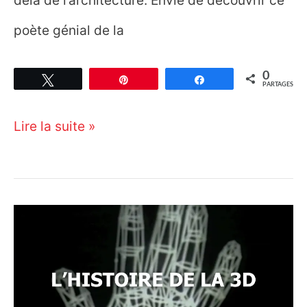
poète génial de la
0
Tweetez
Épingle
Partagez
PARTAGES
Tadao
Lire la suite »
Andô :
l’architecte
qui
illumine
le
béton