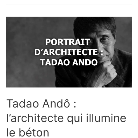
sites
incontournables
pour
télécharger
des
textures
gratuites
Tadao Andô :
l’architecte qui illumine
le béton