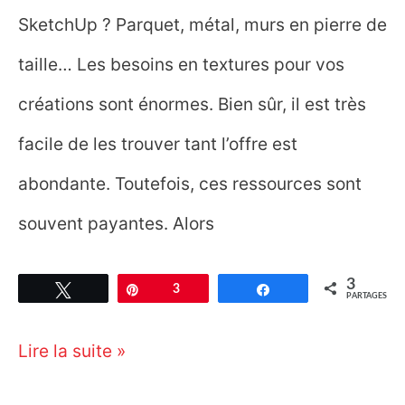
SketchUp ? Parquet, métal, murs en pierre de
taille… Les besoins en textures pour vos
créations sont énormes. Bien sûr, il est très
facile de les trouver tant l’offre est
abondante. Toutefois, ces ressources sont
souvent payantes. Alors
3
Tweetez
Épingle
3
Partagez
PARTAGES
Les
Lire la suite »
8