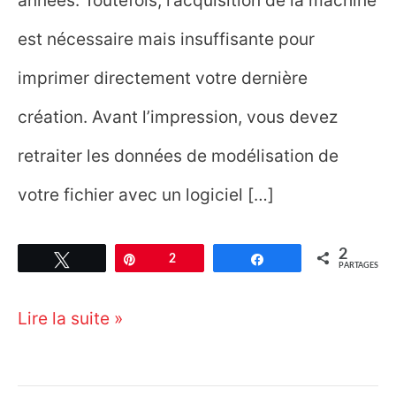
années. Toutefois, l’acquisition de la machine
est nécessaire mais insuffisante pour
imprimer directement votre dernière
création. Avant l’impression, vous devez
retraiter les données de modélisation de
votre fichier avec un logiciel […]
2
Tweetez
Épingle
2
Partagez
PARTAGES
Logiciel
Lire la suite »
impression
3D