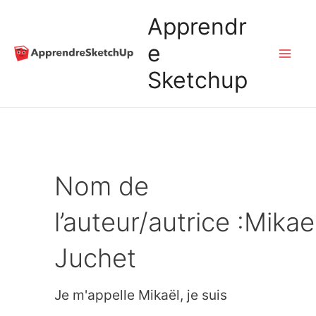
Aller
Apprendr
au
e
Mai
Sketchup
contenu
Me
Nom de
l’auteur/autrice :Mikae
Juchet
Je m'appelle Mikaël, je suis