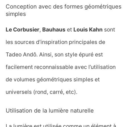
Conception avec des formes géométriques
simples
Recevoir
Le Corbusier
,
Bauhaus
et
Louis Kahn
sont
maintenant
les sources d’inspiration principales de
Tadeo Andô. Ainsi, son style épuré est
Votre email est collecté pour vous faire parvenir nos nouveaux articles,
nouvelles vidéos et nos offres commerciales, dans le strict respect de la
facilement reconnaissable avec l’utilisation
réglementation européenne sur la collecte des données. La politique de
confidentialité est accessible depuis un lien situé en bas de cette page.
de volumes géométriques simples et
universels (rond, carré, etc).
Utilisation de la lumière naturelle
La lumière est utilisée comme un élément à