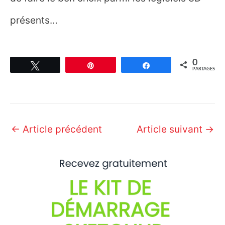
présents…
0
Tweetez
Épingle
Partagez
PARTAGES
Navigation
←
Article précédent
Article suivant
→
des
articles