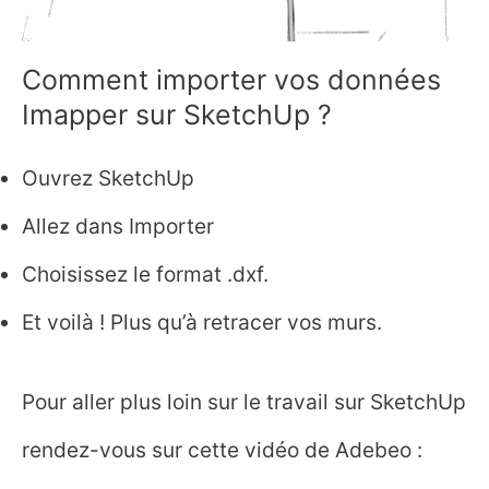
Recevoir
maintenant
Comment importer vos données
Imapper sur SketchUp ?
Votre email est collecté pour vous faire parvenir nos nouveaux articles,
nouvelles vidéos et nos offres commerciales, dans le strict respect de la
réglementation européenne sur la collecte des données. La politique de
confidentialité est accessible depuis un lien situé en bas de cette page.
Ouvrez SketchUp
Allez dans Importer
Choisissez le format .dxf.
Et voilà ! Plus qu’à retracer vos murs.
Pour aller plus loin sur le travail sur SketchUp
rendez-vous sur cette vidéo de Adebeo :