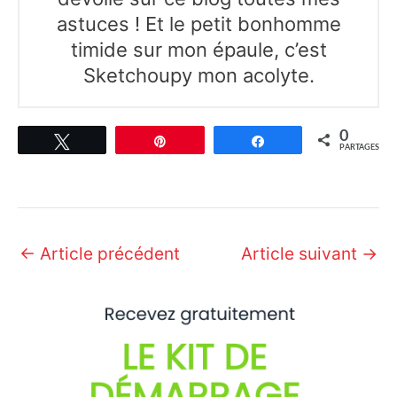
astuces ! Et le petit bonhomme
timide sur mon épaule, c’est
Sketchoupy mon acolyte.
0
Tweetez
Épingle
Partagez
PARTAGES
Navigation
←
Article précédent
Article suivant
→
des
articles