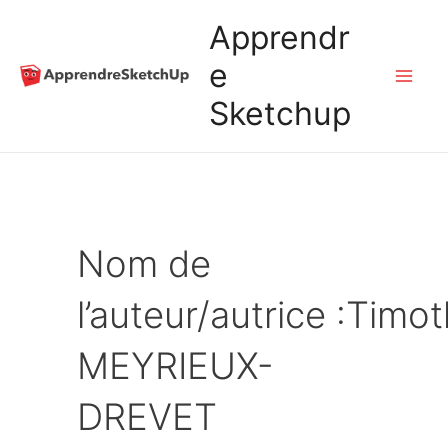
Aller
Apprendr
au
e
Mai
Sketchup
contenu
Me
Nom de
l’auteur/autrice :Timo
MEYRIEUX-
DREVET