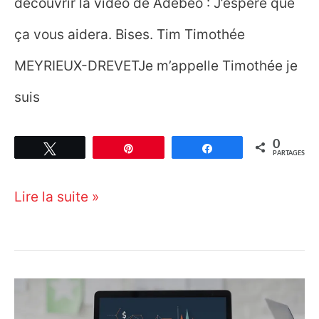
découvrir la vidéo de Adebeo : J’espère que
ça vous aidera. Bises. Tim Timothée
MEYRIEUX-DREVETJe m’appelle Timothée je
suis
0
Tweetez
Épingle
Partagez
PARTAGES
Comment
Lire la suite »
modéliser
un
terrain