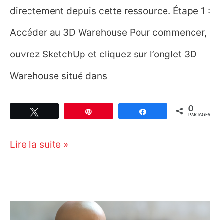
directement depuis cette ressource. Étape 1 :
Accéder au 3D Warehouse Pour commencer,
ouvrez SketchUp et cliquez sur l’onglet 3D
Warehouse situé dans
0
Tweetez
Épingle
Partagez
PARTAGES
Télécharger
Lire la suite »
une
texture
ou