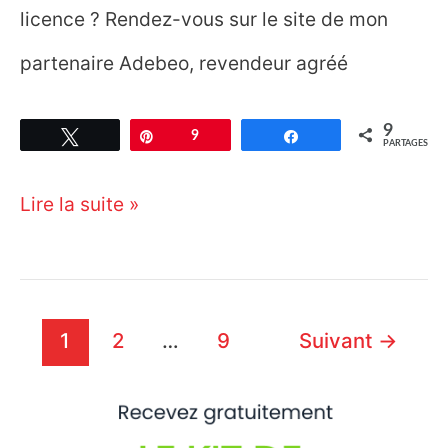
licence ? Rendez-vous sur le site de mon
partenaire Adebeo, revendeur agréé
9
Tweetez
Épingle
9
Partagez
PARTAGES
Les
Lire la suite »
raccourcis
clavier
Sketchup
Pagination
1
2
…
9
Suivant
→
:
d’article
guide