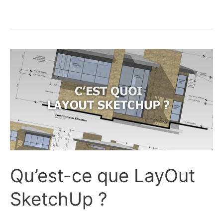
configuration
pour
Sketchup
?
Qu’est-ce que LayOut
SketchUp ?