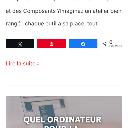
et des Composants ?Imaginez un atelier bien
rangé : chaque outil a sa place, tout
0
Tweetez
Épingle
Partagez
PARTAGES
Sketchup
Lire la suite »
–
Groupes
et
composants