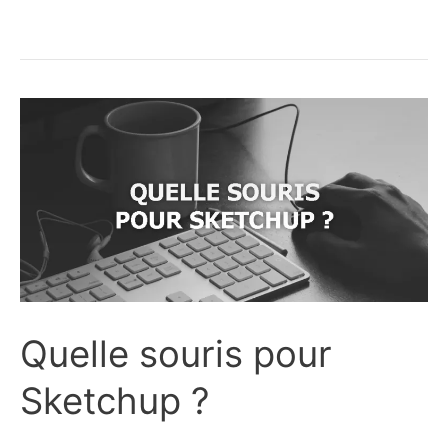
conseils
pour
débuter
sur
SketchUp
!
Quelle souris pour
Sketchup ?