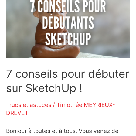
matière
depuis
le
3D
Warehouse
7 conseils pour débuter
SketchUp
sur SketchUp !
?
Trucs et astuces
/
Timothée MEYRIEUX-
DREVET
Bonjour à toutes et à tous. Vous venez de