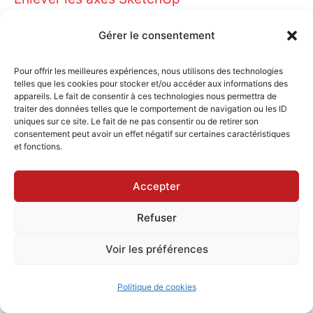
Comment modéliser un terrain sur SketchUp
Gérer le consentement
?
Pour offrir les meilleures expériences, nous utilisons des technologies
Quelle configuration pour Sketchup ?
telles que les cookies pour stocker et/ou accéder aux informations des
appareils. Le fait de consentir à ces technologies nous permettra de
Qu’est-ce que LayOut SketchUp ?
traiter des données telles que le comportement de navigation ou les ID
uniques sur ce site. Le fait de ne pas consentir ou de retirer son
consentement peut avoir un effet négatif sur certaines caractéristiques
Articles les plus Consultés
et fonctions.
Accepter
Comment améliorer vos images SketchUp
sans passer par un logiciel de rendu ?
Refuser
Voir les préférences
Les raccourcis clavier
Sketchup : guide complet
Politique de cookies
2024