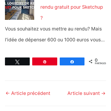
rendu gratuit pour Sketchup
?
Vous souhaitez vous mettre au rendu? Mais
l'idée de dépenser 600 ou 1000 euros vous…
0
Tweetez
Épingle
Partagez
PARTAGES
Navigation
←
Article précédent
Article suivant
→
des