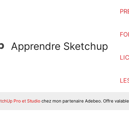
PR
FO
Apprendre Sketchup
LI
LE
tchUp Pro et Studio
chez mon partenaire Adebeo. Offre valable 