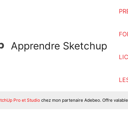
PR
FO
Apprendre Sketchup
LI
LE
tchUp Pro et Studio
chez mon partenaire Adebeo. Offre valable 