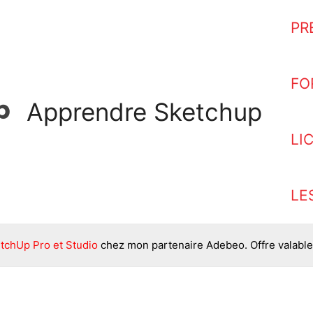
PR
FO
Apprendre Sketchup
LI
LE
tchUp Pro et Studio
chez mon partenaire Adebeo. Offre valable 