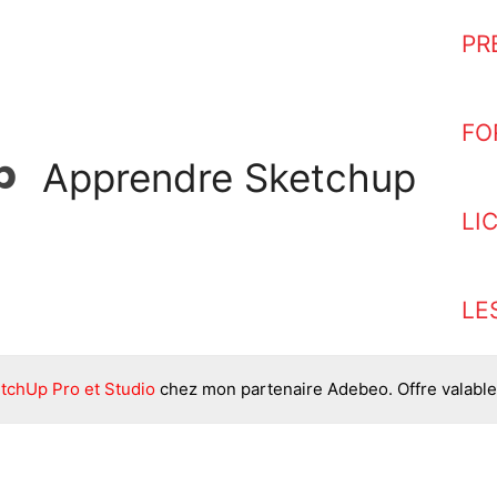
PR
FO
Apprendre Sketchup
LI
LE
tchUp Pro et Studio
chez mon partenaire Adebeo. Offre valable 