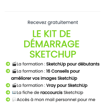
Free
:
Guide
pour
les
débutants