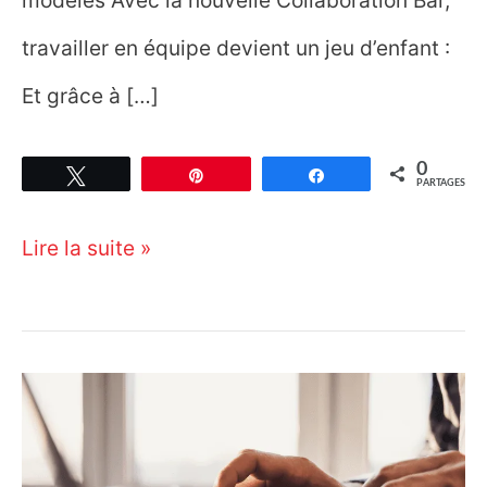
travailler en équipe devient un jeu d’enfant :
Et grâce à […]
0
Tweetez
Épingle
Partagez
PARTAGES
SketchUp
Lire la suite »
2026
:
la
3D
passe