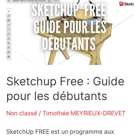
qui
se
répète
sur
Photoshop
Sketchup Free : Guide
?
pour les débutants
Non classé
/
Timothée MEYRIEUX-DREVET
SketchUp FREE est un programme aux