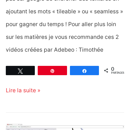
ajoutant les mots « tileable » ou « seamless »
pour gagner du temps ! Pour aller plus loin
sur les matières je vous recommande ces 2
vidéos créées par Adebeo : Timothée
0
Tweetez
Épingle
Partagez
PARTAGES
Comment
Lire la suite »
corriger
une
texture