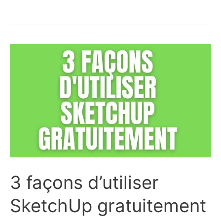
nouveautés
de
SketchUp
2023
3 façons d’utiliser
SketchUp gratuitement