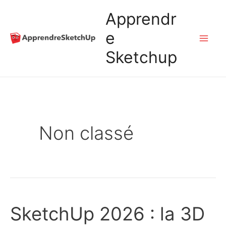
Aller
Apprendr
au
e
Mai
Sketchup
contenu
Me
Non classé
SketchUp 2026 : la 3D