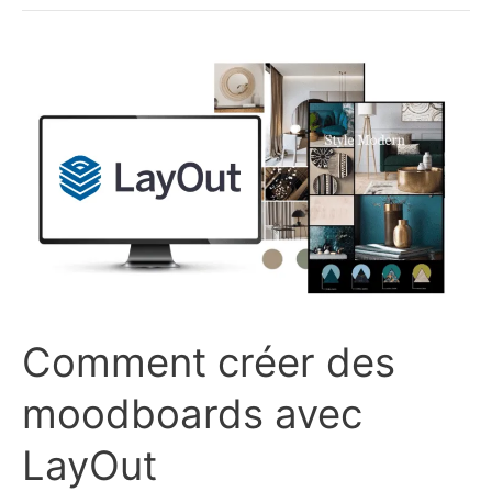
:
une
révolution
pour
la
3D
Comment créer des
moodboards avec
LayOut