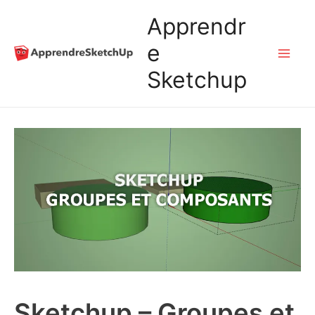
Aller
Apprendr
au
e
Mai
Sketchup
contenu
Me
Sketchup – Groupes et