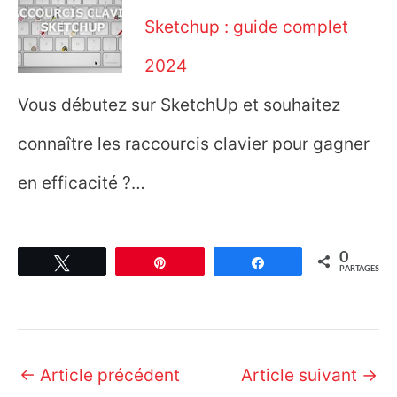
Sketchup : guide complet
2024
Vous débutez sur SketchUp et souhaitez
connaître les raccourcis clavier pour gagner
en efficacité ?…
0
Tweetez
Épingle
Partagez
PARTAGES
Navigation
←
Article précédent
Article suivant
→