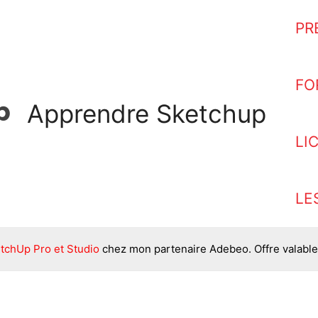
PR
FO
Apprendre Sketchup
LI
LE
tchUp Pro et Studio
chez mon partenaire Adebeo. Offre valable 