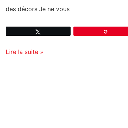
des décors Je ne vous
Tweetez
Épingle
Sketchup
Lire la suite »
pour
le
cinéma,
la
télévision