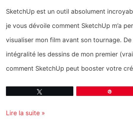
SketchUp est un outil absolument incroyabl
je vous dévoile comment SketchUp m’a per
visualiser mon film avant son tournage. De 
intégralité les dessins de mon premier (vra
comment SketchUp peut booster votre créati
Tweetez
Épingle
Je
Lire la suite »
vous