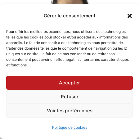
Gérer le consentement
Pour offrir les meilleures expériences, nous utilisons des technologies
telles que les cookies pour stocker et/ou accéder aux informations des
appareils. Le fait de consentir à ces technologies nous permettra de
traiter des données telles que le comportement de navigation ou les ID
uniques sur ce site. Le fait de ne pas consentir ou de retirer son
consentement peut avoir un effet négatif sur certaines caractéristiques
et fonctions.
Accepter
Refuser
Bienvenue sur mon site spécialisé dans
Voir les préférences
l’apprentissage de Sketchup. Je m’appelle
Politique de cookies
Timothée je suis formateur Sketchup et je te