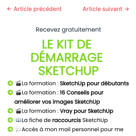
Navigation
←
Article précédent
Article suivant
→
des
articles