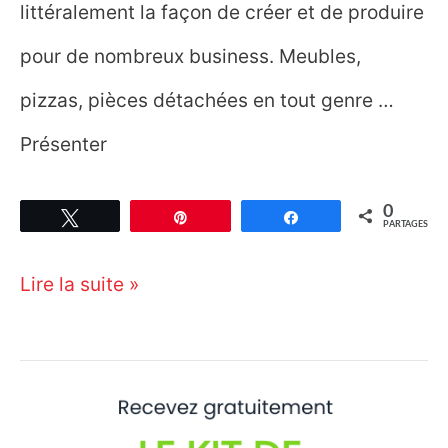
littéralement la façon de créer et de produire
pour de nombreux business. Meubles,
pizzas, pièces détachées en tout genre …
Présenter
0
Tweetez
Épingle
Partagez
PARTAGES
Quelle
Lire la suite »
imprimante
3D
choisir ?