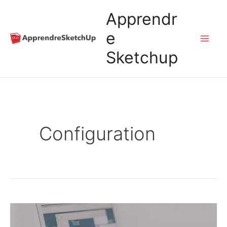
Aller
Apprendr
au
e
Mai
Sketchup
contenu
Me
Configuration