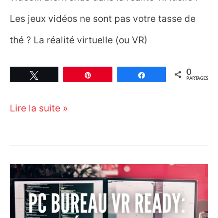
Les jeux vidéos ne sont pas votre tasse de
thé ? La réalité virtuelle (ou VR)
0
Tweetez
Épingle
Partagez
PARTAGES
Quel
Lire la suite »
ordinateur
pour
la
réalité
virtuelle