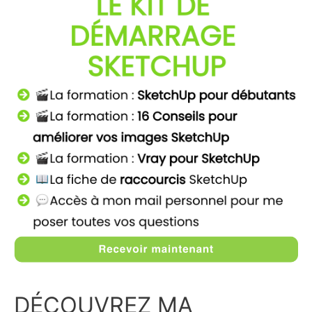
Le
guide
exclusif
2021
DÉCOUVREZ MA