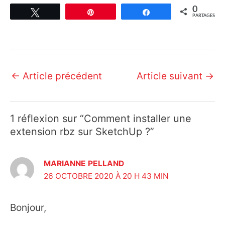
0
Tweetez
Épingle
Partagez
PARTAGES
Navigation
←
Article précédent
Article suivant
→
des
1 réflexion sur “Comment installer une
articles
extension rbz sur SketchUp ?”
MARIANNE PELLAND
26 OCTOBRE 2020 À 20 H 43 MIN
Bonjour,