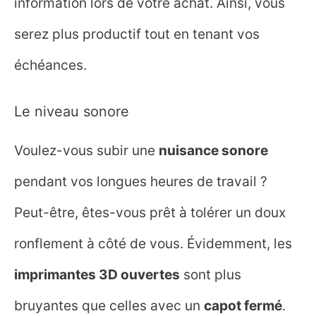
information lors de votre achat. Ainsi, vous
serez plus productif tout en tenant vos
échéances.
Recevoir
maintenant
Le niveau sonore
Votre email est collecté pour vous faire parvenir nos nouveaux articles,
Voulez-vous subir une
nuisance sonore
nouvelles vidéos et nos offres commerciales, dans le strict respect de la
réglementation européenne sur la collecte des données. La politique de
confidentialité est accessible depuis un lien situé en bas de cette page.
pendant vos longues heures de travail ?
Peut-être, êtes-vous prêt à tolérer un doux
ronflement à côté de vous. Évidemment, les
imprimantes
3D
ouvertes
sont plus
bruyantes que celles avec un
capot fermé
.