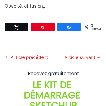
Opacité, diffusion,…
0
Tweetez
Épingle
Partagez
PARTAGES
Navigation
←
Article précédent
Article suivant
→
des
articles